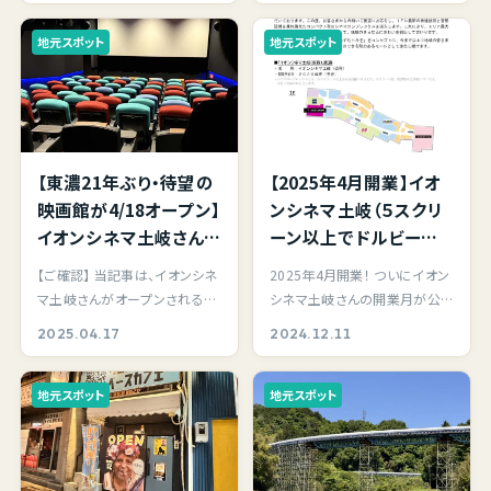
そく走ってきました。
地元スポット
地元スポット
【東濃21年ぶり・待望の
【2025年4月開業】イオ
映画館が4/18オープン】
ンシネマ土岐（５スクリ
イオンシネマ土岐さん
ーン以上でドルビーアト
のオープニングセレモ
モス立体音響採用）東濃
【ご確認】 当記事は、イオンシネ
2025年4月開業！ ついにイオン
ニー＆内覧会を取材さ
エリア初！イオンモール
マ土岐さんがオープンされる
シネマ土岐さんの開業月が公
せていただきました！
土岐にシネマコンプレ
地、土岐市に在住のブログ管理
開されました！ 県内初の立体音
2025.04.17
2024.12.11
ックスが2025年４月開
人による筆者の…
響技術「ドルビー…
業！
地元スポット
地元スポット