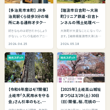
【多治見市本町】 JR多
【瑞浪市日吉町～大湫
治見駅くら徒歩3分の場
町】リニア鉄道・日吉ト
所にある通称オタクカ
ンネルの残土処理ベル
フェ、クエスターベース
トコンベアを見てきた
好きなものは好きだからしょう
大湫町が大変なことになってい
カフェさんへ初めて立ち
（2024.5.18）
がない。 っていう名前のアニメ
ます。 【岐阜県瑞浪市大湫（おお
寄らせていただきまし
ありましたよね？ 雨降り土曜の
くて）町のリニア工事問題につい
2024.06.25
2024.05.18
た。
夜。 JR多治見…
て】 私の…
地元スポット
地元スポット
【令和6年度は4/7開催】
【2025年】土岐高山城址
土岐市「久尻用水を守る
まつりは3/29（土）30日
会」さん引率のもと、久
（日）開催。桜、花桃の見
尻用水ウォーキング講
頃は4月上旬～。桜の夜
令和6年度は4/7開催。 毎年秋
2025年3月29～30日に開催。