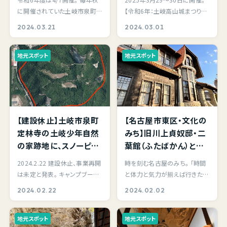
座に参加してきました。
間ライトアップ3/29～1
に開催されていた土岐市泉町・
【令和6年：土岐高山城まつり】 3
地元に住んで居ても知
週間ほどまで18時〜21
久尻用水ウォーキングは、春
月29日（土）から約一週間、高山
2024.03.21
2024.03.01
らない場所、見たことの
時頃まで点灯。
4/7 開催との事。 …
城址周辺の桜…
無い景色がいっぱい。
地元スポット
地元スポット
【建設休止】土岐市泉町
【名古屋市東区・文化の
定林寺の土岐少年自然
みち】旧川上貞奴邸・二
の家跡地に、スノーピー
葉館（ふたばかん）と撞
ク計画策定のレクゾー
木館（しゅもくかん）を見
2024.2.22 建設休止、事業再開
時を刻む名古屋のみち。 「時間
ン、キャンプ施設は建設
学して歩きました。今も
は未定と発表。 キャンプブーム
と体力と気力が揃えば行きたい
休止で再開未定。【土岐
こうして歴史に触れられ
が下火になりつつある昨今、以
なぁ」とわがまま満載な願望を
2024.02.22
2024.02.02
市の野遊びが。。。】
る事、有難く感じます。
前からどうなる…
もったまま時間…
地元スポット
地元スポット