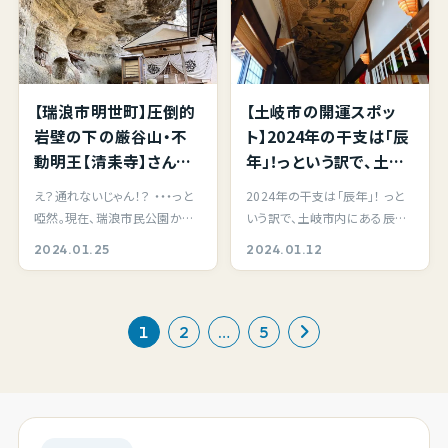
【瑞浪市明世町】圧倒的
【土岐市の開運スポッ
岩壁の下の厳谷山・不
ト】2024年の干支は「辰
動明王【清耒寺】さんの
年」！っという訳で、土岐
御堂を拝見しに立ち寄
市泉町久尻の織部の里
え？通れないじゃん！？ ・・・っと
2024年の干支は「辰年」！ っと
りました。反り立つ岸壁
公園の隣りにあ
啞然。現在、瑞浪市民公園から
いう訳で、土岐市内にある辰年
は天の岩、崩れ落ちる事
る”龍”の名スポット清
陸上競技場へと進んだ先の道
にちなんだ開運スポットをご紹
2024.01.25
2024.01.12
なくパワーが湧き出てお
安寺さん内・山口晃画伯
路。 まさか…
介！ 地元に住…
ります。
による天井画 五竜圖
（ごりゅうず）をご紹介。
1
2
…
5