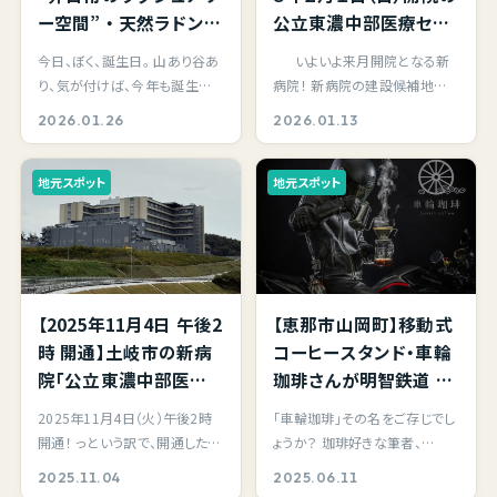
ー空間” ・ 天然ラドン温
公立東濃中部医療セン
泉「時のホテル」さんで
ターの内覧会に立ち寄
今日、ぼく、誕生日。 山あり谷あ
いよいよ来月開院となる新
サウナ付き特別室 「涅
ってきました。
り、気が付けば、今年も誕生日
病院！ 新病院の建設候補地の
槃寂静」 の豪華スイート
を迎えることができました。 筆
議論の時こそ、 ”まだだいぶ…
2026.01.26
2026.01.13
ルームを満喫してきまし
者は自営業…
た。
地元スポット
地元スポット
【2025年11月4日 午後2
【恵那市山岡町】移動式
時 開通】土岐市の新病
コーヒースタンド・車輪
院「公立東濃中部医療
珈琲さんが明智鉄道 山
センター」に繋がる新道
岡駅・かんてんかん「森
2025年11月4日（火）午後2時
「車輪珈琲」その名をご存じでし
路・市道72340号線「陶
の列車カフェ」に出店さ
開通！ っという訳で、開通したば
ょうか？ 珈琲好きな筆者、
元浅野線（とうげんあさ
れ、記憶に残る一杯をい
かりの土岐市の市道72340号
Instagramストーリーズにて時
2025.11.04
2025.06.11
のせん）」が開通し、さっ
ただきました♪
線「陶元浅野線」…
折り流れる「今日…