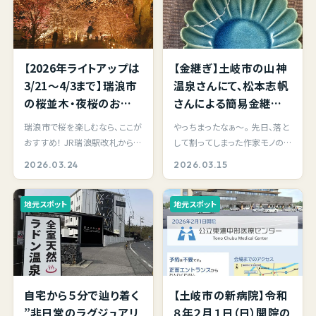
【2026年ライトアップは
【金継ぎ】土岐市の山神
3/21～4/3まで】瑞浪市
温泉さんにて、松本志帆
の桜並木・夜桜のお花
さんによる簡易金継ぎ
見スポット｜約500メー
体験へ参加してきまし
瑞浪市で桜を楽しむなら、ここが
やっちまったなぁ～。 先日、落と
トル続く薄紅色の桜散
た。金と銀が魅せる新た
おすすめ！ JR瑞浪駅改札から徒
して割ってしまった作家モノの
歩道。土岐川堤にある
な景色。お気に入りの器
歩５分ほどの場所にある土岐川
器＝京都府出身の松尾直樹さ
2026.03.24
2026.03.15
「さくらさくらのさんぽみ
が蘇りました！
堤防沿いの遊…
んの緑ガラス釉…
ち」は昼間の桜並木も素
地元スポット
地元スポット
敵ですよ。
自宅から５分で辿り着く
【土岐市の新病院】令和
”非日常のラグジュアリ
８年２月１日（日）開院の