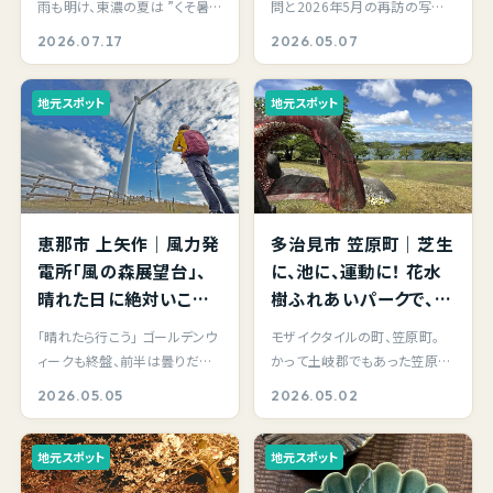
雨も明け、東濃の夏は ”くそ暑い
問と2026年5月の再訪の写真
26（水）はライトアップ
っ！！” そして、やまだも、もれな
が混在しています。（絵が鮮やか
2026.07.17
2026.05.07
もあるよ。
く…
な方が2026年） &n…
地元スポット
地元スポット
恵那市 上矢作｜風力発
多治見市 笠原町｜芝生
電所「風の森展望台」、
に、池に、運動に！ 花水
晴れた日に絶対いこうと
樹ふれあいパークで、１
決めてた場所。鳥のさえ
周＝約１ｋｍの池の周
「晴れたら行こう」 ゴールデンウ
モザイクタイルの町、笠原町。
ずりと風の音、山の新緑
りを散歩してみました。
ィークも終盤、前半は曇りだっ
かって土岐郡でもあった笠原
と共に癒されました。
たり、雨だったりで天候も不安
町。 仕事の合間、Googleマップ
2026.05.05
2026.05.02
定でしたが、…
をぐるぐるして…
地元スポット
地元スポット