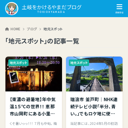
土岐をかけるやまだブログ
HOME
ブログ
地元スポット
「地元スポット」の記事一覧
地元スポット
地元スポット
【東濃の避暑地】年中気
瑞浪市 釜戸町｜NHK連
温１５℃の世界！！ 恵那
続テレビ小説「半分、青
市山岡町にある小里川
い。」でもロケ地に使わ
ダム堤体内を探索して
れた、釜戸の吊り橋に立
くそ暑いっっ！！！ ７月も中旬。 梅
当記事には、2024年5月の初訪
きました。8/20（木）～
ち寄ってきました。