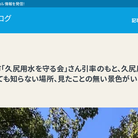
カル情報を発信！
ログ
記
岐市「久尻用水を守る会」さん引率のもと、久
ても知らない場所、見たことの無い景色がい