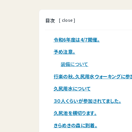
目次
[
close
]
令和6年度は4/7開催。
予め注意。
装備について
行楽の秋、久尻用水ウォーキングに参
久尻用水について
３０人くらいが参加されてました。
久尻池を横切ります。
きらめきの森に到着。