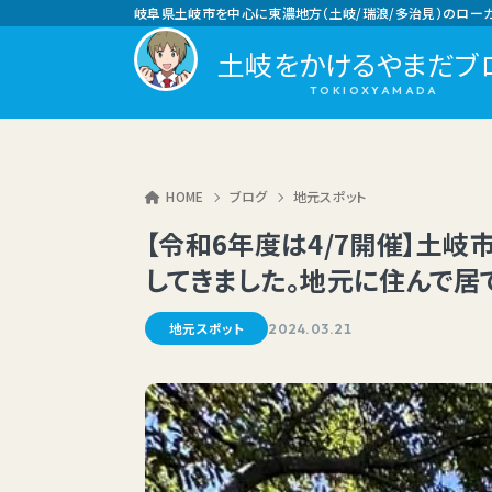
岐阜県土岐市を中心に東濃地方（土岐/瑞浪/多治見）のロー
土岐をかけるやまだブ
HOME
ブログ
地元スポット
【令和6年度は4/7開催】土
してきました。地元に住んで居
地元スポット
2024.03.21