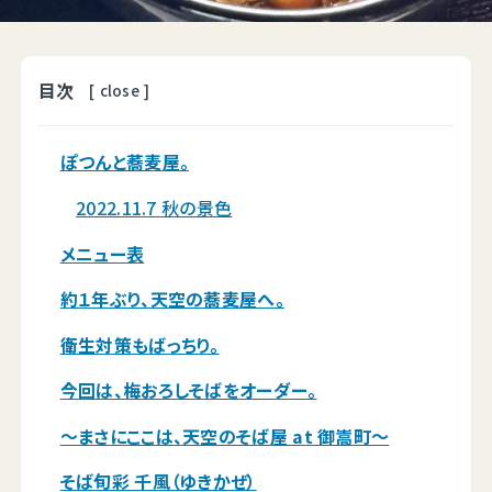
目次
[
close
]
ぽつんと蕎麦屋。
2022.11.7 秋の景色
メニュー表
約１年ぶり、天空の蕎麦屋へ。
衛生対策もばっちり。
今回は、梅おろしそばをオーダー。
～まさにここは、天空のそば屋 at 御嵩町～
そば旬彩 千風（ゆきかぜ）