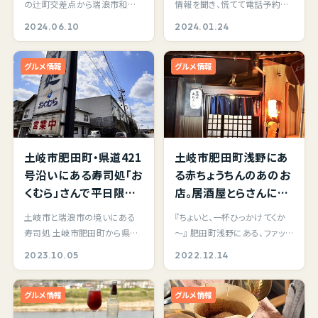
の辻町交差点から瑞浪市和合
情報を聞き、慌てて電話予約す
来ました。
休業なのか、あるいは
町に向かうまでの道筋、いわゆ
るも休業日まで全日すでに予約
2024.06.10
2024.01.24
永遠に・・・。
る旧19号線沿いが…
満員。 なんとし…
グルメ情報
グルメ情報
土岐市肥田町・県道421
土岐市肥田町浅野にあ
号沿いにある寿司処「お
る赤ちょうちんのあのお
くむら」さんで平日限定
店。居酒屋とらさんに4
サービスランチ。選べる
年ぶりの再訪！築100年
土岐市と瑞浪市の境いにある
『ちょいと、一杯ひっかけてくか
ネタ１点とお任せ寿司
を余裕で超える古民家
寿司処 土岐市肥田町から県道
～』 肥田町浅野にある、ファッシ
+エビフライ+サラダ+茶
を改修した店内は意外
421号経由で瑞浪市和合町へと
ョンセンターしまむら の斜め向
2023.10.05
2022.12.14
碗蒸しのＤセット！お得
にも広い！ペイペイ対
繋がる市境付近にあ…
かいに昔…
感ある寿司ランチなら
応。
グルメ情報
グルメ情報
ここで。