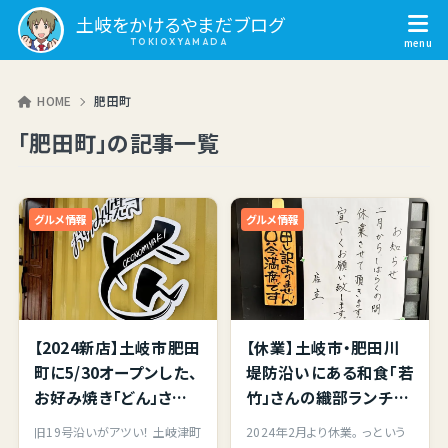
土岐をかけるやまだブログ
HOME
肥田町
「肥田町」の記事一覧
グルメ情報
グルメ情報
【2024新店】土岐市肥田
【休業】土岐市・肥田川
町に5/30オープンした、
堤防沿いにある和食「若
お好み焼き「どん」さんさ
竹」さんの織部ランチを
んで ”焼き物焼き～織
堪能してきました。営業
旧19号沿いがアツい！ 土岐津町
2024年2月より休業。 っという
部～” ランチを頂いて
再開は未定。一時的な