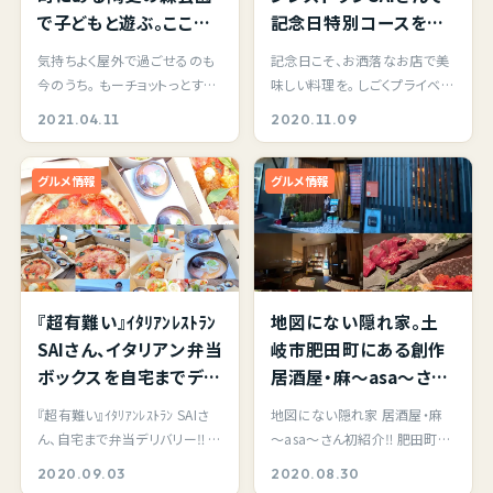
で子どもと遊ぶ。ここに
記念日特別コースを堪
は動物園からアスレチ
能！料理はもちろん、ノン
気持ちよく屋外で過ごせるのも
記念日こそ、お洒落なお店で美
ック広場、BBQも楽しめ
アルコールも楽しめる。
今のうち。 もーチョットっとする
味しい料理を。 しごくプライベー
る全部盛り！子どもを持
何よりメッセージ付き
とコバエの大量発生や梅雨の
トなことなんですが、結婚記念
2021.04.11
2020.11.09
つ親になって初めて分
手作りホールケーキが
ジメジメ、から…
日と誕生日の…
かる自然公園の偉大さ
嬉しい♪ Go To Eat加
グルメ情報
グルメ情報
を感じました。
盟店
『超有難い』ｲﾀﾘｱﾝﾚｽﾄﾗﾝ
地図にない隠れ家。土
SAIさん、イタリアン弁当
岐市肥田町にある創作
ボックスを自宅までデリ
居酒屋・麻～asa～さん
バリー配達してくれま
へ行って来ました。
『超有難い』ｲﾀﾘｱﾝﾚｽﾄﾗﾝ SAIさ
地図にない隠れ家 居酒屋・麻
す‼ 自宅の庭でまったり
ん、自宅まで弁当デリバリー‼ 土
～asa～さん初紹介‼ 肥田町イ
イタリアンはより楽し
岐市肥田町にあるｲﾀﾘｱﾝﾚｽﾄﾗﾝ
ンド料理ウパハルさんの道向か
2020.09.03
2020.08.30
い、美味しい♪
ＳＡＩさんは、…
いに、ひっそりと…