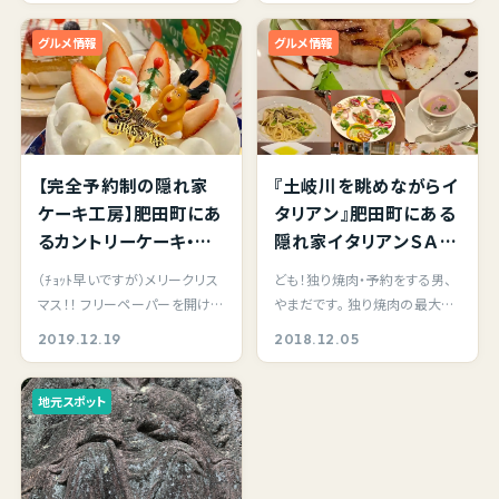
グルメ情報
グルメ情報
【完全予約制の隠れ家
『土岐川を眺めながらイ
ケーキ工房】肥田町にあ
タリアン』肥田町にある
るカントリーケーキ・フ
隠れ家イタリアンＳＡＩ
ァームハウスさんでクリ
さんで美味しいコース
（ﾁｮｯﾄ早いですが）メリークリス
ども！独り焼肉・予約をする男、
スマスケーキを予約して
料理を頂いてきました。
マス！！ フリーペーパーを開けば
やまだです。 独り焼肉の最大の
来ました♪優しい甘さで
独りで（笑）
迷子になってしまいそうな数々
醍醐味といえば、やはり好きな
2019.12.19
2018.12.05
子供からお年寄りまで
のケーキ宣…
お肉を好きな…
みんなが笑顔になれる
地元スポット
ケーキです。