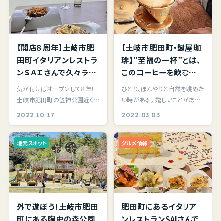
【開店８周年】土岐市肥
【土岐市肥田町・鍵屋珈
田町イタリアンレストラ
琲】”至福の一杯”とは、
ンＳＡＩさんで久々ラン
このコーヒーを飲む為
チコース！扉を解放し、
にある言葉だろう。
気が付けばオープンして８年！
ひとり、ぼんやりと自然を眺めた
椅子の向こうは土岐川
土岐市肥田町の笠神公園近く、
い時がある。 嬉しいことがあっ
堤防。まさに、土岐川リ
土岐川沿いにあるイタリアンレ
たとき、考えごとをしたいとき、
2022.10.17
2022.03.03
バーサイドイタリアン！
ストラン SAIさ…
ぼんやりと…
地元スポット
グルメ情報
外で遊ぼう！土岐市肥田
肥田町にあるイタリア
町にある陶史の森公園
ンレストランSAIさんで