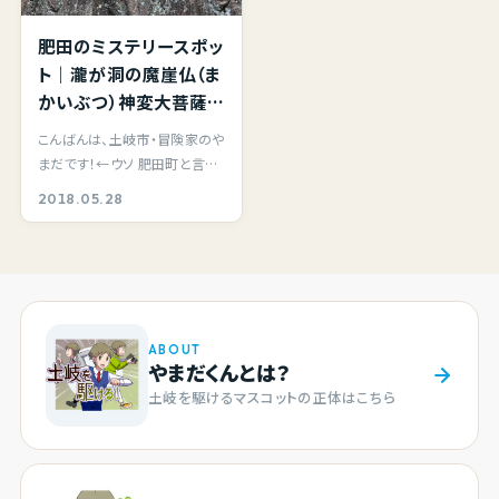
肥田のミステリースポッ
ト｜瀧が洞の魔崖仏（ま
かいぶつ）神変大菩薩
（じんべんだいぼさつ）
こんばんは、土岐市・冒険家のや
の像を見に行ってきた。
まだです！←ウソ 肥田町と言え
ば、道の駅 美濃焼街道どんぶり
2018.05.28
会館が定番ス…
ABOUT
やまだくんとは？
土岐を駆けるマスコットの正体はこちら