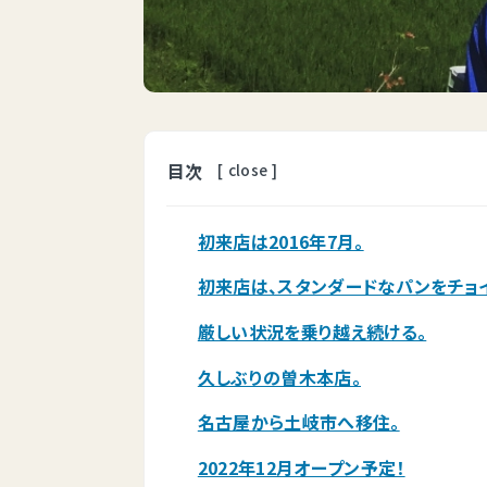
目次
[
close
]
初来店は2016年7月。
初来店は、スタンダードなパンをチョ
厳しい状況を乗り越え続ける。
久しぶりの曽木本店。
名古屋から土岐市へ移住。
2022年12月オープン予定！