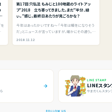
浪
第17回 穴弘法 もみじと100地蔵のライトアッ
の
プ’2018 立ち寄ってきました。まだ”半分、緑
し
ぃ。”感じ。最終日あたりが見ごろかな？
プを
今年はあったかいですね～ 「今年は暖冬になりそう
市
だ」とニュースが言っていますが、確かにその通り。日
中…
2018.11.12
LINE STAMP
LINEスタ
ら
やまだくんスタン
FOLLOW US