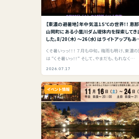
【東濃の避暑地】年中気温１５℃の世界！！ 恵
山岡町にある小里川ダム堤体内を探索してき
した。8/20（木）～26（水）はライトアップもあ
よ。
くそ暑いっっ！！！ ７月も中旬。 梅雨も明け、東濃の
は ”くそ暑いっ！！” そして、やまだも、もれなく…
2026.07.17
イベント情報