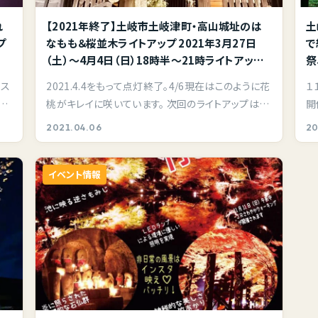
れ
【2021年終了】土岐市土岐津町・高山城址のは
土
プ
なもも＆桜並木ライトアップ 2021年3月27日
で
（土）～4月4日（日）18時半～21時ライトアップ
祭
開催。土岐市で夜桜花見ならここ！夜景と桜が楽
リス
2021.4.4をもって点灯終了。4/6現在はこのように花
１
しめるスポット。
な
桃がキレイに咲いています。 次回のライトアップは紅
開
葉…
う
2021.04.06
20
イベント情報