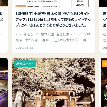
葉
【開催終了】土岐市・曽木公園「逆さもみじライト
恵
じと
アップ」11月25日（土）をもって最後のライトアッ
っ
見
プ。25年間ほんとうにありがとうございました。
澄
隠れ
プ
去
2023年をもって、曽木公園・逆さ紅葉ライトアップは
連
最後！ 令和５年11月18日（土）から令和５年11月25
温
日（…
て
2023.11.18
20
地元スポット
イ