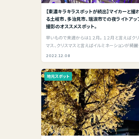
【東濃キラキラスポットが続出】マイカーと撮
る土岐市、多治見市、瑞浪市での夜ライトアッ
撮影のオススメスポット。
早いもので来週からは１２月。 １２月と言えばク
マス、クリスマスと言えばイルミネーションが綺麗
時…
2022.12.08
地元スポット