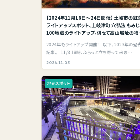
【2024年11月16日～24日開催】 土岐市の紅
ライトアップスポット、土岐津町 穴弘法 もみ
100地蔵のライトアップ。併せて高山城址の物
やぐらから土岐市の夜景もご覧あれ。地元の
2024年もライトアップ開催！ 以下、2023年の過
た穴場スポットです。
記事。 11/8 18時、ふらっと立ち寄って来ま…
2024.11.03
地元スポット