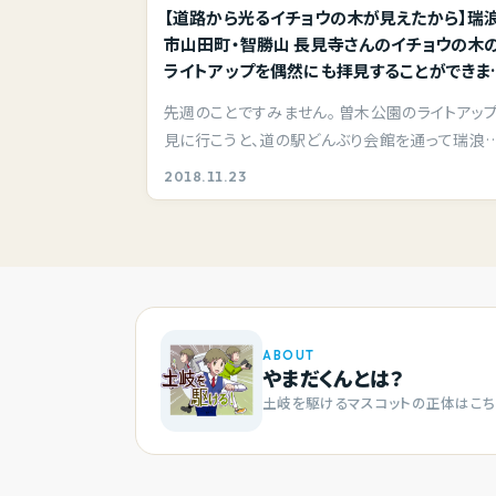
【道路から光るイチョウの木が見えたから】瑞
市山田町・智勝山 長見寺さんのイチョウの木
ライトアップを偶然にも拝見することができま
た。
先週のことですみません。 曽木公園のライトアッ
見に行こうと、道の駅どんぶり会館を通って瑞浪
陶町…
2018.11.23
ABOUT
やまだくんとは？
土岐を駆けるマスコットの正体はこち