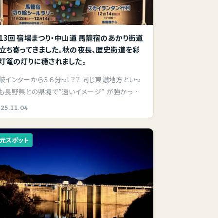
13回 宿場まつり・中山道 馬籠宿のあかり街道
立ち寄ってきました。秋の夜長、歴史街道を彩
灯篭の灯りに癒されました。
岐インターから３６分っ！？？ 同じ東濃地方といっ
も長野県との県境で”遠いイメージ” が強かった、
…
25.11.04
元スポット