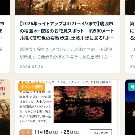
那市
【2026年ライトアップは3/21～4/3まで】瑞浪市
第
ま
の桜並木・夜桜のお花見スポット｜約500メート
に
る
ル続く薄紅色の桜散歩道。土岐川堤にある「さく
る
らさくらのさんぽみち」は昼間の桜並木も素敵で
夏
瑞浪市で桜を楽しむなら、ここがおすすめ！ JR瑞浪
土
すよ。
駅改札から徒歩５分ほどの場所にある土岐川堤防
て
沿いの遊…
馬
2026.03.24
20
イベント情報
地