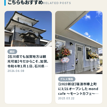
こちらもおすすめ
RELATED POSTS
雑記
【石川県でも加賀地方は観
光可能】今だからこそ、加賀。
令和６年１月１日、石川県・
能登半島地震において被災
2024.06.08
された方々にお見舞い申し
グルメ情報
上げます。
【2023新店】瑞浪市樽上町
に3/21オープンした mond
cafe ～モーントカフェ～さ
んで平日ランチをしてきまし
2023.03.22
た。ペールブルーの建物に