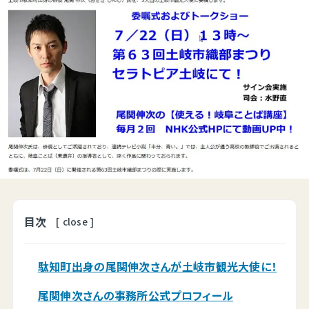
目次
[
close
]
駄知町出身の尾関伸次さんが土岐市観光大使に！
尾関伸次さんの事務所公式プロフィール