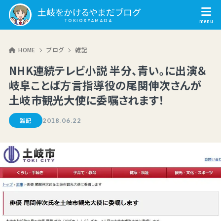
土岐をかけるやまだブログ
HOME
ブログ
雑記
NHK連続テレビ小説 半分、青い。に出演＆
岐阜ことば方言指導役の尾関伸次さんが
土岐市観光大使に委嘱されます！
雑記
2018.06.22