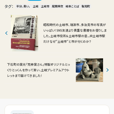
タグ：
半分、青い。
土岐
土岐市
尾関伸次
岐阜ことば
駄知町
昭和時代の土岐市、瑞浪市、多治見市の写真が
いっぱい！SNS友達より貴重な書籍をお借りしま
した。土岐市役所＆土岐市駅の昔。JR土岐市駅
だけなぜ”土岐市”と市が付くのか？
下石町の窯元「荒神窯さん」特製オリジナルとっ
くりとっくんを作って貰い、土岐プレミアムアウト
レットまで届けてきました！