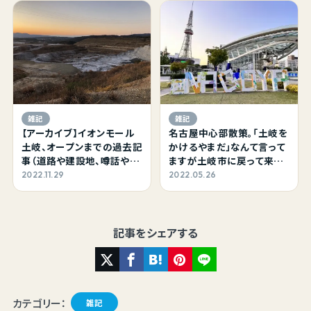
白を基調とした店内。プライ
ベートサロン nunさんが隣
室です。
雑記
雑記
【アーカイブ】イオンモール
名古屋中心部散策。「土岐を
土岐、オープンまでの過去記
かけるやまだ」なんて言って
事（道路や建設地、噂話や地
ますが土岐市に戻って来た
元説明会のことなど）
のは11年前。言い換えれば、
2022.11.29
2022.05.26
ぼくも余所者みたいなもの
だったりします。
記事をシェアする
カテゴリー：
雑記