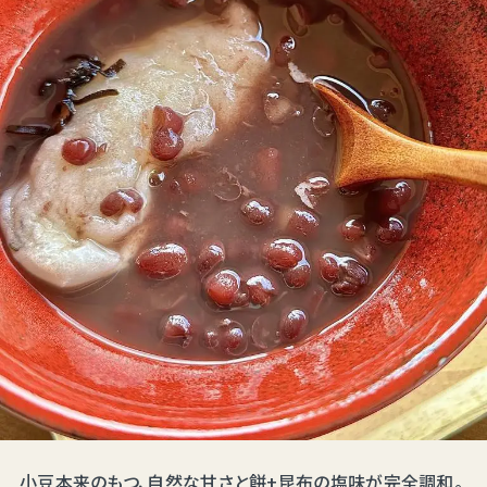
小豆本来のもつ、自然な甘さと餅+昆布の塩味が完全調和。