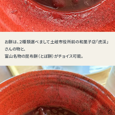
お餅は、２種類選べまして土岐市役所前の和菓子店「虎渓」
さんの物と、
富山名物の昆布餅（とぼ餅）がチョイス可能。