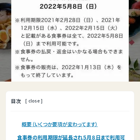
目次
[
close
]
概要（いくつか要項が変わってます）
食事券の利用期限が延長され５月８日まで利用可