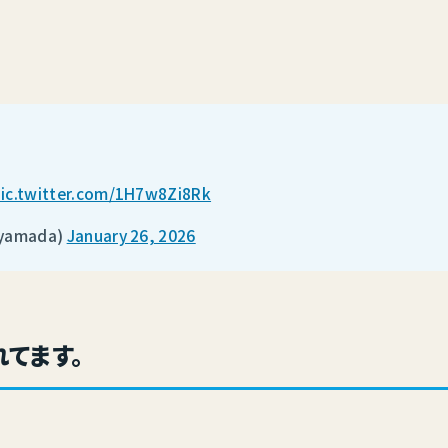
ic.twitter.com/1H7w8Zi8Rk
yamada)
January 26, 2026
てます。