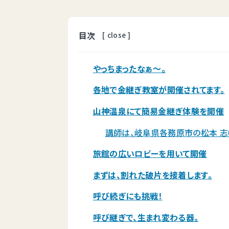
目次
[
close
]
やっちまったなぁ～。
各地で金継ぎ教室が開催されてます。
山神温泉にて簡易金継ぎ体験を開催
講師は、岐阜県各務原市の松本 志
旅館の広いロビーを用いて開催
まずは、割れた破片を接着します。
呼び続ぎにも挑戦！
呼び継ぎで、生まれ変わる器。