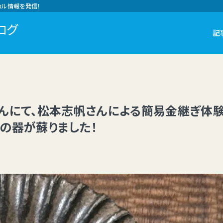
カル情報を発信！
ログ
記
んにて、松本志帆さんによる簡易金継ぎ体験
の器が蘇りました！