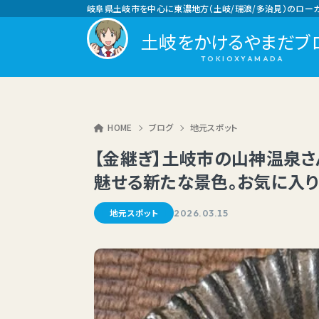
岐阜県土岐市を中心に東濃地方（土岐/瑞浪/多治見）のロー
土岐をかけるやまだブ
HOME
ブログ
地元スポット
【金継ぎ】土岐市の山神温泉さ
魅せる新たな景色。お気に入り
地元スポット
2026.03.15