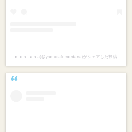
m o n t a n a(@yamacafemontana)がシェアした投稿