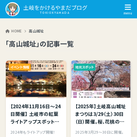
土岐をかけるやまだブログ
HOME
高山城址
「高山城址」の記事一覧
イベント情報
地元スポット
【2024年11月16日～24
【2025年】土岐高山城址
日開催】 土岐市の紅葉
まつりは3/29（土）30日
ライトアップスポット、
（日）開催。桜、花桃の見
土岐津町 穴弘法 もみじ
頃は4月上旬～。桜の夜
2024年もライトアップ開催！
2025年3月29～30日に開催。
と100地蔵のライトアッ
間ライトアップ3/29～1