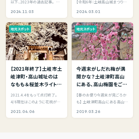
以下、2023年の過去記事。
【令和6年：土岐高山城まつり】 3
プ。併せて高山城址の物
週間ほどまで18時〜21
11/8 18時、ふらっと立ち寄って
月29日（土）から約一週間、高山
2024.11.03
2024.03.01
見やぐらから土岐市の
時頃まで点灯。
来ま…
城址周辺の桜…
夜景もご覧あれ。地元の
地元スポット
地元スポット
隠れた穴場スポットで
す。
【2021年終了】土岐市土
今週末がしだれ梅が満
岐津町・高山城址のは
開かな？土岐津町高山
なもも＆桜並木ライトア
にある、高山梅園をご存
ップ 2021年3月27日
知ですか？拓けた高台に
2021.4.4をもって点灯終了。
【春のお便り今週末が見ごろか
（土）～4月4日（日）18時
ある眺めも素敵な場所
4/6現在はこのように花桃がキ
も】 土岐津町高山にある高山公
半～21時ライトアップ
です。
レイに咲いています。 次回のラ
園から坂道を上った先には、高
2021.04.06
2019.03.26
開催。土岐市で夜桜花
イトアップは紅葉…
山霊園、高山梅…
見ならここ！夜景と桜が
楽しめるスポット。