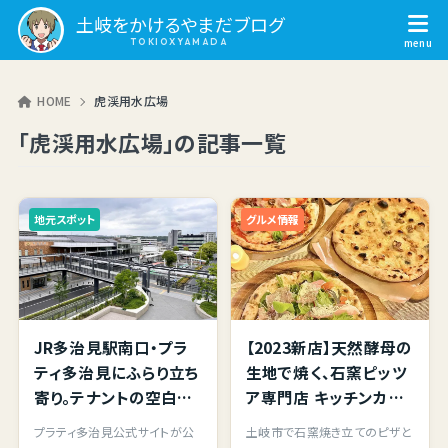
土岐をかけるやまだブログ
HOME
虎渓用水広場
「虎渓用水広場」の記事一覧
地元スポット
グルメ情報
JR多治見駅南口・プラ
【2023新店】天然酵母の
ティ多治見にふらり立ち
生地で焼く、石窯ピッツ
寄り。テナントの空白が
ア専門店 キッチンカー
寂しいけど、織部カフェ
「ships」さんが開業開
プラティ多治見公式サイトが公
土岐市で石窯焼き立てのピザと
もペデストリアンデッキ
始！土岐市肥田町のイタ