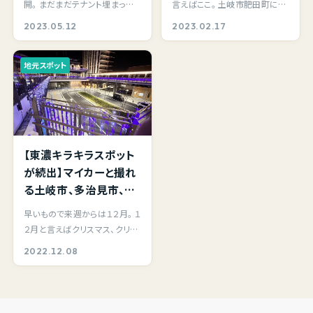
開。 まだまだテナント埋まって
言えばここ。 土岐市肥田町にあ
もテラスもトイレも駐車
リアンレストラン”ＳＡＩ
いない状況の様子。 公式サイト
るイタリアンレストランＳＡＩさ
2023.05.12
2023.02.17
場もゆったりしてて使い
さん” が提供する本当に
が公開されて…
んと言えば、…
やすい。
美味しい石窯焼き立て
地元スポット
ピザの専門店・移動販
売カーが運行中！
【東濃キラキラスポット
が続出】マイカーと撮れ
る土岐市、多治見市、瑞
浪市での夜ライトアップ
早いもので来週からは１２月。 １
撮影のオススメスポッ
２月と言えばクリスマス、クリス
ト。
マスと言えばイルミネーション
2022.12.08
が綺麗な時…