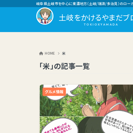
岐阜県土岐市を中心に東濃地方（土岐/瑞浪/多治見）のロー
土岐をかけるやまだブ
HOME
米
「米」の記事一覧
グルメ情報