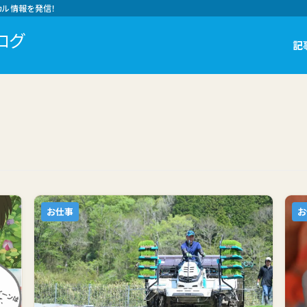
カル情報を発信！
ログ
記
お仕事
お