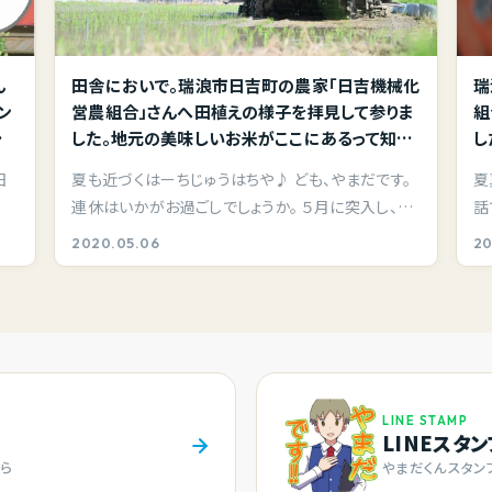
ん
田舎においで。瑞浪市日吉町の農家「日吉機械化
瑞
ン
営農組合」さんへ田植えの様子を拝見して参りま
組
の
した。地元の美味しいお米がここにあるって知っ
し
て欲しい。
事
日
夏も近づくはーちじゅうはちや♪ ども、やまだです。
夏
連休はいかがお過ごしでしょうか。 ５月に突入し、全
話
国…
け
2020.05.06
20
LINE STAMP
LINEスタ
ら
やまだくんスタン