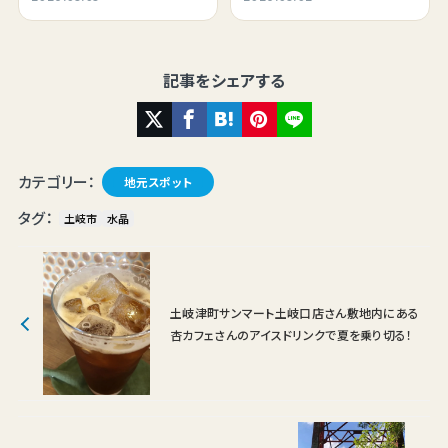
音、山の新緑と共に癒されま
ました。
した。
記事をシェアする
カテゴリー：
地元スポット
タグ：
土岐市
水晶
土岐津町サンマート土岐口店さん敷地内にある
杏カフェさんのアイスドリンクで夏を乗り切る！