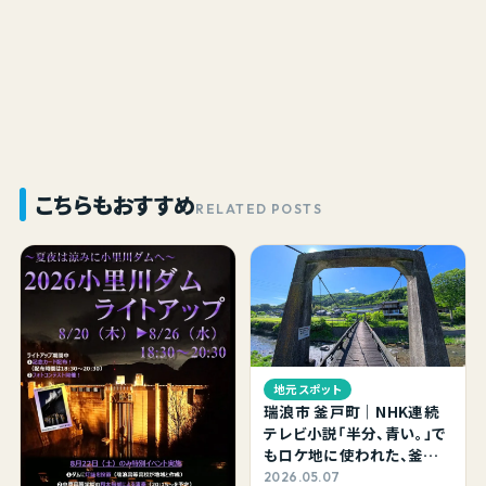
こちらもおすすめ
RELATED POSTS
地元スポット
瑞浪市 釜戸町｜NHK連続
テレビ小説「半分、青い。」で
もロケ地に使われた、釜戸
の吊り橋に立ち寄ってきまし
2026.05.07