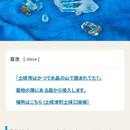
目次
[
close
]
『土岐市はかつて水晶の山で囲まれてた？』
墓地の隣にある森から侵入します。
場所はこちら（土岐津町土岐口栄楽）