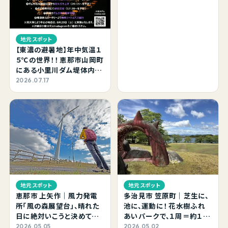
た。
地元スポット
【東濃の避暑地】年中気温１
５℃の世界！！ 恵那市山岡町
にある小里川ダム堤体内を
探索してきました。8/20（木）
2026.07.17
～26（水）はライトアップも
あるよ。
地元スポット
地元スポット
恵那市 上矢作｜風力発電
多治見市 笠原町｜芝生に、
所「風の森展望台」、晴れた
池に、運動に！ 花水樹ふれ
日に絶対いこうと決めてた
あいパークで、１周＝約１ｋ
場所。鳥のさえずりと風の
ｍの池の周りを散歩してみ
2026.05.05
2026.05.02