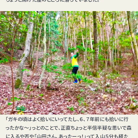
「ガキの頃はよく拾いにいってたし、６、７年前にも拾いに行
ったかな～」っとのことで、正直ちょっと半信半疑な思いで森
に入るや否や「山田さん、あったーっ！」って入山５分も経た