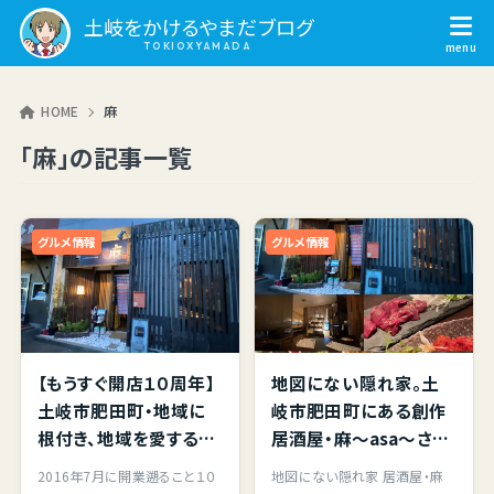
土岐をかけるやまだブログ
HOME
麻
「麻」の記事一覧
グルメ情報
グルメ情報
【もうすぐ開店１０周年】
地図にない隠れ家。土
土岐市肥田町・地域に
岐市肥田町にある創作
根付き、地域を愛する店
居酒屋・麻～asa～さん
主が営む「創作居酒屋
へ行って来ました。
2016年7月に開業遡ること１０
地図にない隠れ家 居酒屋・麻
麻」さんをご紹介します