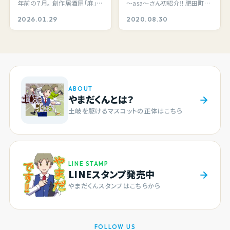
年前の７月。 創作居酒屋「麻」さ
～asa～さん初紹介‼ 肥田町イ
っっ！！
んは、土岐市肥田町のインド料
ンド料理ウパハルさんの道向か
2026.01.29
2020.08.30
理ウパハルさ…
いに、ひっそりと…
ABOUT
やまだくんとは？
土岐を駆けるマスコットの正体はこちら
LINE STAMP
LINEスタンプ発売中
やまだくんスタンプはこちらから
FOLLOW US