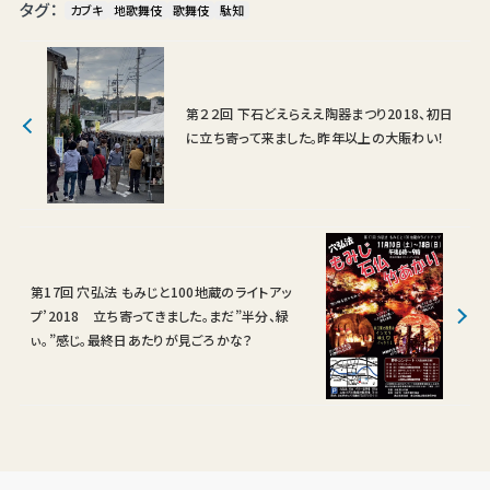
タグ：
カブキ
地歌舞伎
歌舞伎
駄知
第２２回 下石どえらええ陶器まつり2018、初日
に立ち寄って来ました。昨年以上の大賑わい！
第17回 穴弘法 もみじと100地蔵のライトアッ
プ’2018 立ち寄ってきました。まだ”半分、緑
ぃ。”感じ。最終日あたりが見ごろかな？