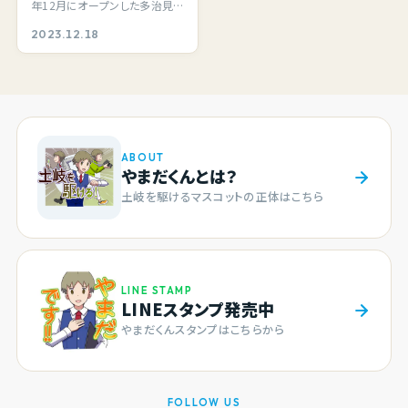
年12月にオープンした多治見
ーカリー。イートインに
市市之倉町のベーカリー
2023.12.18
て二階の素敵な空間が
「yakidokoro壱」さん。 …
利用できます。
ABOUT
やまだくんとは？
土岐を駆けるマスコットの正体はこちら
LINE STAMP
LINEスタンプ発売中
やまだくんスタンプはこちらから
FOLLOW US