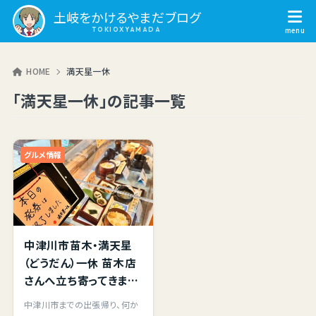
土岐をかけるやまだブログ
HOME
満天星一休
「満天星一休」の記事一覧
グルメ情報
中津川市苗木・満天星
（どうだん）一休 苗木店
さんへ立ち寄ってきまし
た。
中津川市までの出張帰り、何か