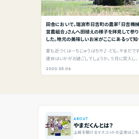
田舎においで。瑞浪市日吉町の農家「日吉機
営農組合」さんへ田植えの様子を拝見して参り
した。地元の美味しいお米がここにあるって知
て欲しい。
夏も近づくはーちじゅうはちや♪ ども、やまだです
連休はいかがお過ごしでしょうか。 ５月に突入し、
国…
2020.05.06
ABOUT
やまだくんとは？
土岐を駆けるマスコットの正体はこち