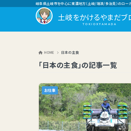
岐阜県土岐市を中心に東濃地方（土岐/瑞浪/多治見）のロー
土岐をかけるやまだブ
HOME
日本の主食
「日本の主食」の記事一覧
お仕事