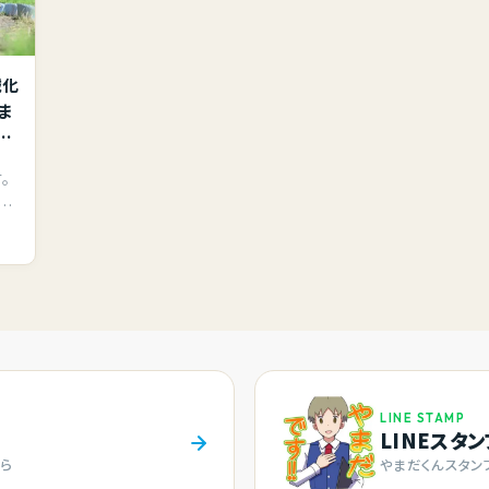
械化
ま
っ
。
全
LINE STAMP
LINEスタ
ら
やまだくんスタン