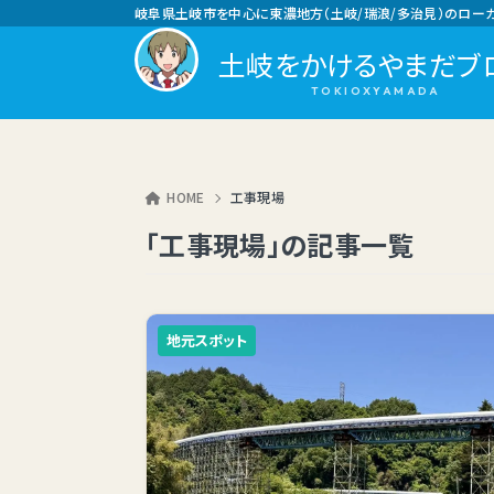
岐阜県土岐市を中心に東濃地方（土岐/瑞浪/多治見）のロー
土岐をかけるやまだブ
HOME
工事現場
「工事現場」の記事一覧
地元スポット