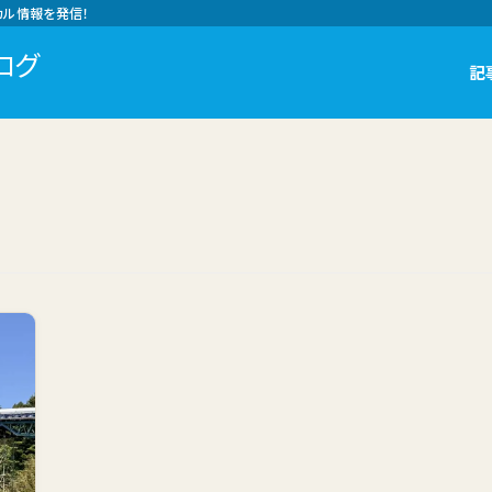
カル情報を発信！
ログ
記