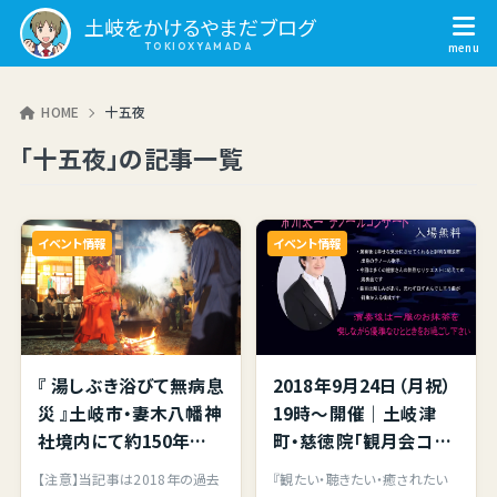
土岐をかけるやまだブログ
HOME
十五夜
「十五夜」の記事一覧
イベント情報
イベント情報
『 湯しぶき浴びて無病息
2018年9月24日（月祝）
災 』土岐市・妻木八幡神
19時～開催｜土岐津
社境内にて約150年前
町・慈徳院「観月会コン
から途絶えてしまった古
サート」中秋の名月を愛
【注意】当記事は2018年の過去
『観たい・聴きたい・癒されたい
き歴史ある神事「湯立神
でながら境内で音楽と