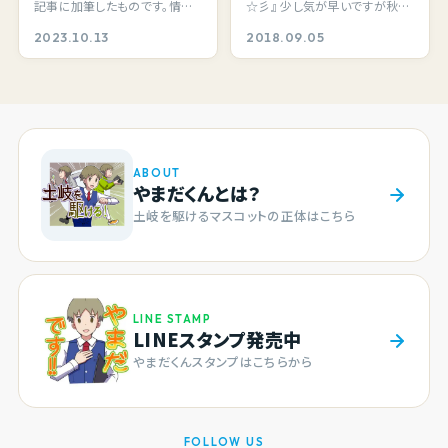
記事に加筆したものです。情報
☆彡』 少し気が早いですが秋の
事・巫女神楽」が行われ
歌声を愉しむ。
正誤にご注意ください。 最近
地元情報でっす。毎年９月 中秋
2023.10.13
2018.09.05
ました。
めっきり…
の名月（十五…
ABOUT
やまだくんとは？
土岐を駆けるマスコットの正体はこちら
LINE STAMP
LINEスタンプ発売中
やまだくんスタンプはこちらから
FOLLOW US