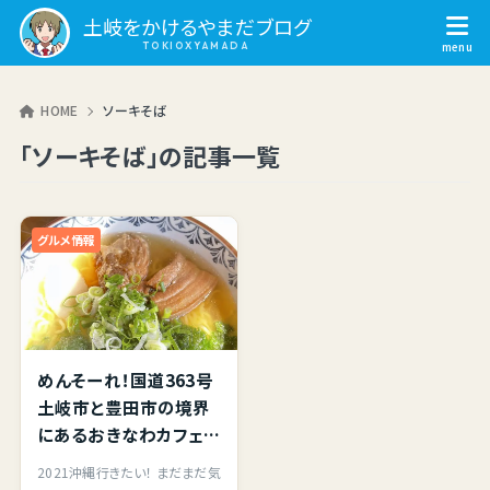
土岐をかけるやまだブログ
HOME
ソーキそば
「ソーキそば」の記事一覧
グルメ情報
めんそーれ！国道363号
土岐市と豊田市の境界
にあるおきなわカフェ
”やんばる” さんへ行っ
2021沖縄行きたい！ まだまだ気
てきました！TOKIプレミ