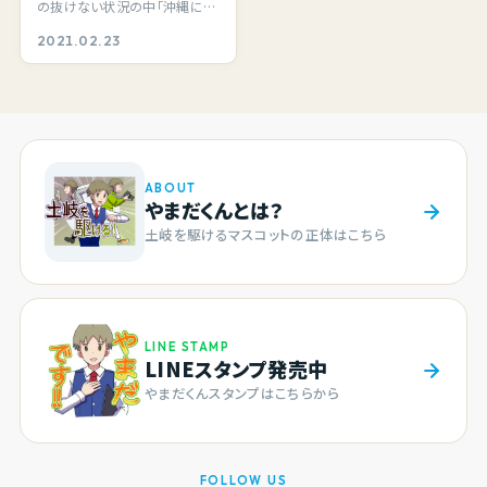
の抜けない状況の中「沖縄に行
アム・アウトレットから
きたい」気持ちが抑えきれずに、
2021.02.23
車で３０分で行けちゃう
やってきまし…
沖縄！
ABOUT
やまだくんとは？
土岐を駆けるマスコットの正体はこちら
LINE STAMP
LINEスタンプ発売中
やまだくんスタンプはこちらから
FOLLOW US