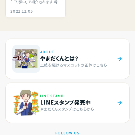
「ゴリ夢中」で紹介されます 当
きガラスをはじめ素敵
記事のglass studio三日月さん
2021.11.05
なガラス作品がいっぱ
が中京テレビ…
い！ガラス制作体験もで
きますよ。
ABOUT
やまだくんとは？
土岐を駆けるマスコットの正体はこちら
LINE STAMP
LINEスタンプ発売中
やまだくんスタンプはこちらから
FOLLOW US