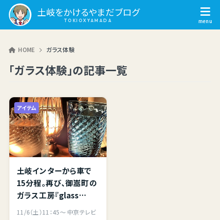
土岐をかけるやまだブログ
HOME
ガラス体験
「ガラス体験」の記事一覧
アイテム
土岐インターから車で
15分程。再び、御嵩町の
ガラス工房『glass
studio 三日月』さんへ
11/6（土）11：45～ 中京テレビ
立ち寄ってきました。吹